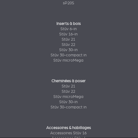
sP20S
Inserts à bois
Stûv 6-in
Stûv 16-in
Stûv 21
Stûv 22
Stûv 30-in
Stûv 30-compact in
Stûv microMega
Cheminées à poser
Stûv 21
Stûv 22
Stûv microMega
Stûv 30-in
Stûv 30-compact in
Accessoires & habillages
Accessoires Stûv 16