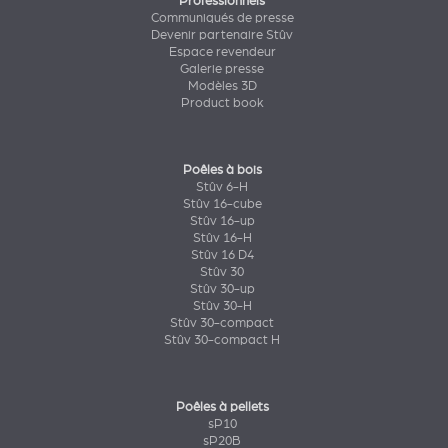
Professionnels
Communiqués de presse
Devenir partenaire Stûv
Espace revendeur
Galerie presse
Modèles 3D
Product book
Poêles à bois
Stûv 6-H
Stûv 16-cube
Stûv 16-up
Stûv 16-H
Stûv 16 D4
Stûv 30
Stûv 30-up
Stûv 30-H
Stûv 30-compact
Stûv 30-compact H
Poêles à pellets
sP10
sP20B