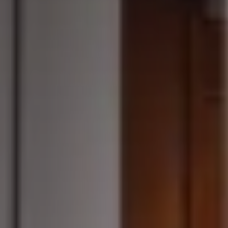
ACCESSORIES AND
BEKLEDINGEN EN
CLADDINGS FOR STÛV
ACCESSOIRES VOOR
22
STÛV 22