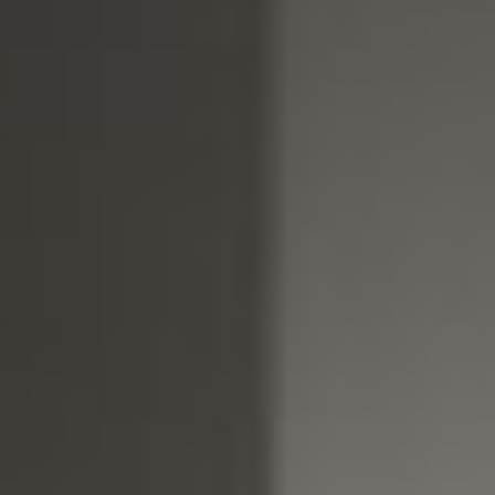
RIVESTIMENTI E
VERKLEIDUNGEN UND
ACCESSORI PER STÛV
ZUBEHÖRTEILE FÛR
22
STÜV 22