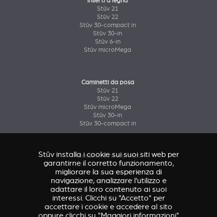
Inserti a legna
Stûv 21
Stûv 22
Stûv 30-compact in
Stûv 30-in
Stûv 6-in
Stûv microMega
Caminetti da posa
Stûv 21
Stûv 22
Stûv microMega
Stûv 30-in
Stûv 30-compact in
Stûv installa i cookie sui suoi siti web per
Accessori & rivestimenti
garantirne il corretto funzionamento,
Accessorio Stûv 16
migliorare la sua esperienza di
Accessori & rivestimenti Stûv 21
navigazione, analizzare l'utilizzo e
Accessori & rivestimenti Stûv 22
adattare il loro contenuto ai suoi
Accessorio Stûv microMega
interessi. Clicchi su "Accetto" per
Accessorio Stûv 30
Accessorio Stûv 30-compact
accettare i cookie e accedere al sito
oppure clicchi su "Maggiori informazioni"