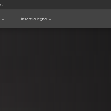
sti
Inserti a legna