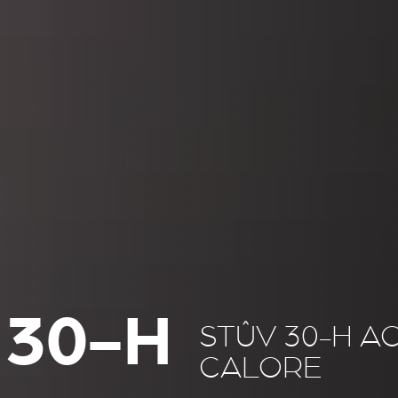
 30-H
STÛV 30-H A
CALORE