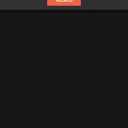
Accetto
TROVA UN RIVENDITORE
OTTENERE UN PREVENTIVO
Azienda
Condizioni generali di vendita B2B
Contattare il produttore
Design e innovazione
Industria locale al servizio delle regioni
Storia