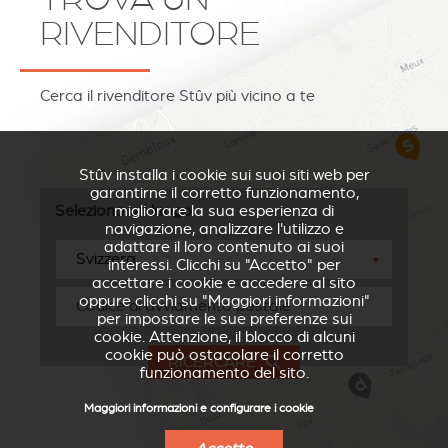
RIVENDITORE
Cerca il rivenditore Stûv più vicino a te
Stûv installa i cookie sui suoi siti web per
garantirne il corretto funzionamento,
migliorare la sua esperienza di
Seleziona un luogo
navigazione, analizzare l'utilizzo e
adattare il loro contenuto ai suoi
▼
interessi. Clicchi su "Accetto" per
accettare i cookie e accedere al sito
oppure clicchi su "Maggiori informazioni"
per impostare le sue preferenze sui
cookie. Attenzione, il blocco di alcuni
cookie può ostacolare il corretto
RICERCARE
funzionamento del sito.
Maggiori informazioni e configurare i cookie