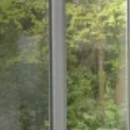
STÛV 21-95 DF
STÛV 21-125 DF