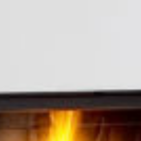
REVESTIMIENTOS Y
STÛV 21 CLADDINGS
ACCESORIOS STÛV 21
AND ACCESSORIES