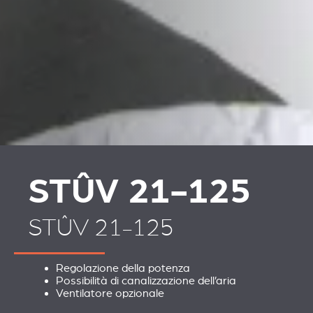
PLAATSKLARE
RIVESTIMENTI E
SCHOUWEN EN
ACCESSORI PER STÛV
ACCESSOIRES VOOR
21
STÛV 21
STÛV 21-125
STÛV 21-125
Regolazione della potenza
Possibilità di canalizzazione dell’aria
Ventilatore opzionale