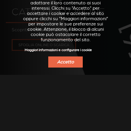
adattare il loro contenuto ai suoi
interessi. Clicchi su "Accetto" per
CATALOGO ONLINE
accettare i cookie e accedere al sito
oppure clicchi su "Maggiori informazioni"
per impostare le sue preferenze sui
cookie. Attenzione, il blocco di alcuni
Scoprite il catalogo della gamma Stûv 6-in
cookie può ostacolare il corretto
funzionamento del sito.
SFOGLIA ONLINE O SCARICA
Maggiori informazioni e configurare i cookie
Accetto
TROVA UN
RIVENDITORE
Cerca il rivenditore Stûv più vicino a te