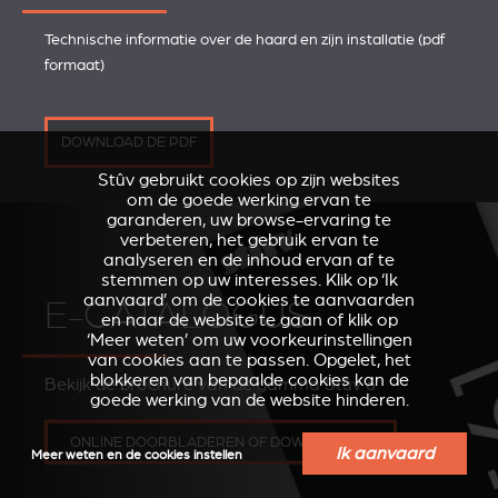
Technische informatie over de haard en zijn installatie (pdf
formaat)
DOWNLOAD DE PDF
Stûv gebruikt cookies op zijn websites
om de goede werking ervan te
garanderen, uw browse-ervaring te
verbeteren, het gebruik ervan te
analyseren en de inhoud ervan af te
stemmen op uw interesses. Klik op ‘Ik
aanvaard’ om de cookies te aanvaarden
E-CATALOGUS
en naar de website te gaan of klik op
‘Meer weten’ om uw voorkeurinstellingen
van cookies aan te passen. Opgelet, het
blokkeren van bepaalde cookies kan de
Bekijk de brochure van de gamma Stûv 6
goede werking van de website hinderen.
ONLINE DOORBLADEREN OF DOWNLOADEN
Ik aanvaard
Meer weten en de cookies instellen