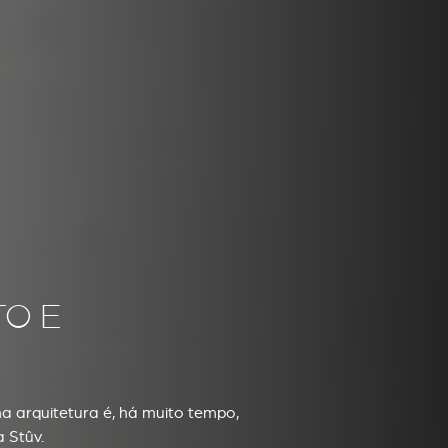
O E
a arquitetura é, há muito tempo,
 Stûv.