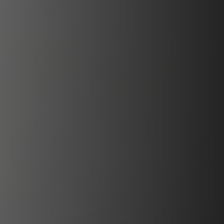
VERKLEIDUNGEN UND ZUBERHÖRTEIL FÜR STÛV
21