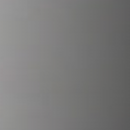
STÛV 21 CLADDINGS AND ACCESSORIES