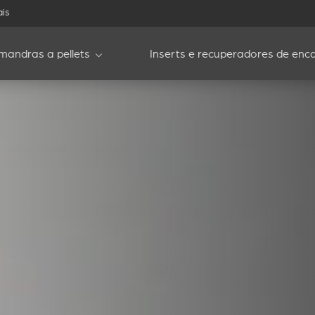
ais
mandras a pellets
Inserts e recuperadores de enca