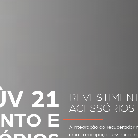
ÛV 21
REVESTIMENT
ACESSÓRIOS
NTO E
A integração do recuperador n
uma preocupação essencial na