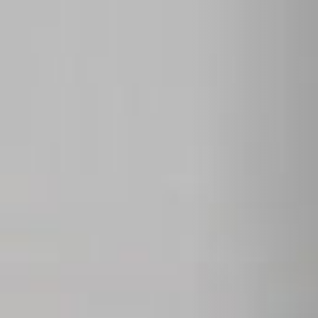
STÛV 21-125 DF