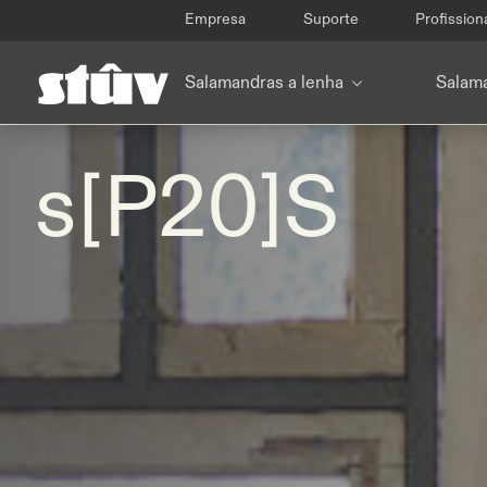
Empresa
Suporte
Profission
Salamandras a lenha
Salama
s[P20]S