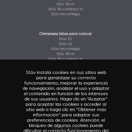
Stûv 30-in
Stûv 30-compact in
Stûv microMega
Chimeneas listas para colocar
Stûv 21
Stûv 22
Stûv microMega
Stûv 30-in
Stûv 30-compact in
Stûv instala cookies en sus sitios web
para garantizar su correcto
Accesorios
funcionamiento, mejorar la experiencia
Accesorio Stûv 16
de navegación, analizar el uso y adaptar
Accesorios y revestimientos Stûv 21
el contenido en función de los intereses
Accesorios y revestimientos Stûv 22
de sus usuarios. Haga clic en "Aceptar"
Accesorio Stûv microMega
para aceptar las cookies y acceder al
Accesorio Stûv 30
Accesorio Stûv 30-compact
sitio web o haga clic en "Obtener más
información" para adaptar sus
preferencias de cookies. Atención: el
bloqueo de algunas cookies puede
Estudio de caso
dificultar el correcto funcionamiento del