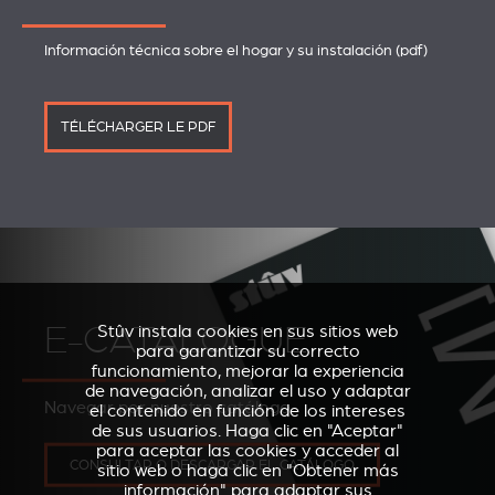
Información técnica sobre el hogar y su instalación (pdf)
TÉLÉCHARGER LE PDF
E-CATALOGUE
Stûv instala cookies en sus sitios web
para garantizar su correcto
funcionamiento, mejorar la experiencia
de navegación, analizar el uso y adaptar
Navegar por nuestro catálogo
el contenido en función de los intereses
de sus usuarios. Haga clic en "Aceptar"
para aceptar las cookies y acceder al
CONSULTAR O DESCARGAR EL CATÁLOGO
sitio web o haga clic en "Obtener más
información" para adaptar sus