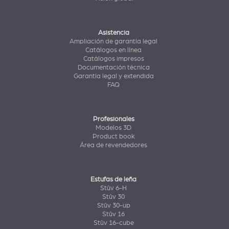
Asistencia
Ampliación de garantía legal
Catálogos en línea
Catálogos impresos
Documentación técnica
Garantía legal y extendida
FAQ
Profesionales
Modelos 3D
Product book
Área de revendedores
Estufas de leña
Stûv 6-H
Stûv 30
Stûv 30-up
Stûv 16
Stûv 16-cube