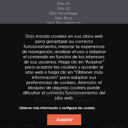
Stûv 21
Stûv 22
Stûv microMega
Stûv 30-in
Stûv 30-compact in
Stûv instala cookies en sus sitios web
para garantizar su correcto
Accesorios
funcionamiento, mejorar la experiencia
Accesorio Stûv 16
de navegación, analizar el uso y adaptar
Accesorios y revestimientos Stûv 21
el contenido en función de los intereses
Accesorios y revestimientos Stûv 22
de sus usuarios. Haga clic en "Aceptar"
Accesorio Stûv microMega
para aceptar las cookies y acceder al
Accesorio Stûv 30
Accesorio Stûv 30-compact
sitio web o haga clic en "Obtener más
información" para adaptar sus
preferencias de cookies. Atención: el
bloqueo de algunas cookies puede
Estudio de caso
dificultar el correcto funcionamiento del
Caricias del futuro
(Stûv 22)
sitio web.
Casa de arquitectos en Nimes
(sP10)
Obtener más información y configurar las cookies
Aceptar
Privacy
Cookies
© Stûv 2026 -
a