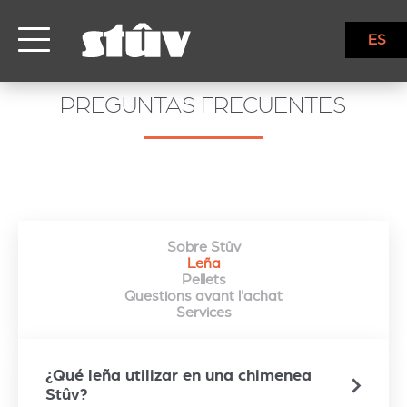
ES
PREGUNTAS FRECUENTES
Sobre Stûv
Leña
Pellets
Questions avant l'achat
Services
¿Qué leña utilizar en una chimenea
Stûv?