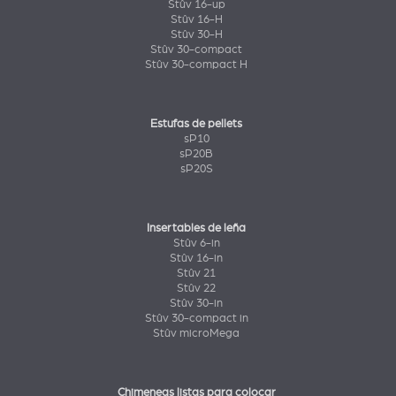
Stûv 16-up
Stûv 16-H
Stûv 30-H
Stûv 30-compact
Stûv 30-compact H
Estufas de pellets
sP10
sP20B
sP20S
Insertables de leña
Stûv 6-in
Stûv 16-in
Stûv 21
Stûv 22
Stûv 30-in
Stûv 30-compact in
Stûv microMega
Chimeneas listas para colocar