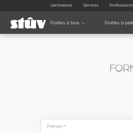
inbound
L’entreprise
Services
Professionn
Poêles à bois
Poêles à pell
FOR