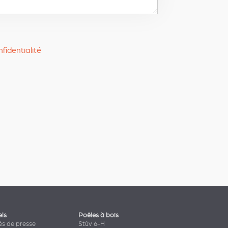
fidentialité
els
Poêles à bois
s de presse
Stûv 6-H