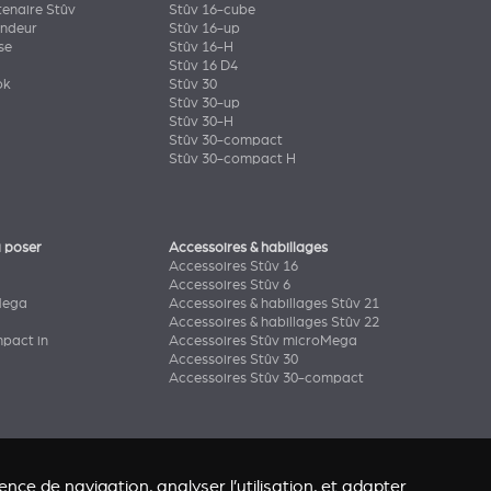
tenaire Stûv
Stûv 16-cube
endeur
Stûv 16-up
se
Stûv 16-H
Stûv 16 D4
ok
Stûv 30
Stûv 30-up
Stûv 30-H
Stûv 30-compact
Stûv 30-compact H
 poser
Accessoires & habillages
Accessoires Stûv 16
Accessoires Stûv 6
Mega
Accessoires & habillages Stûv 21
Accessoires & habillages Stûv 22
pact in
Accessoires Stûv microMega
Accessoires Stûv 30
Accessoires Stûv 30-compact
nce de navigation, analyser l’utilisation, et adapter