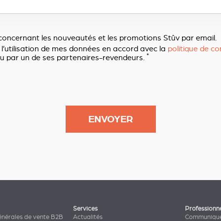
concernant les nouveautés et les promotions Stûv par email.
 l’utilisation de mes données en accord avec la
politique de con
*
u par un de ses partenaires-revendeurs.
Services
Professionn
énérales de vente B2B
Actualités
Communiqué