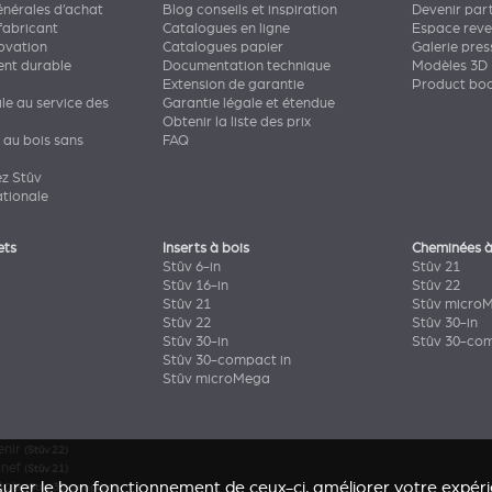
énérales d’achat
Blog conseils et inspiration
Devenir par
fabricant
Catalogues en ligne
Espace rev
novation
Catalogues papier
Galerie pres
nt durable
Documentation technique
Modèles 3D
Extension de garantie
Product bo
ale au service des
Garantie légale et étendue
Obtenir la liste des prix
 au bois sans
FAQ
ez Stûv
ationale
ets
Inserts à bois
Cheminées à
Stûv 6-in
Stûv 21
Stûv 16-in
Stûv 22
Stûv 21
Stûv micro
Stûv 22
Stûv 30-in
Stûv 30-in
Stûv 30-com
Stûv 30-compact in
Stûv microMega
enir
(Stûv 22)
onef
(Stûv 21)
urer le bon fonctionnement de ceux-ci, améliorer votre expérie
Bois
(Stûv 30 compact)