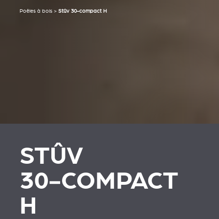
Poêles à bois
>
Stûv 30-compact H
STÛV
30‑COMPACT
H