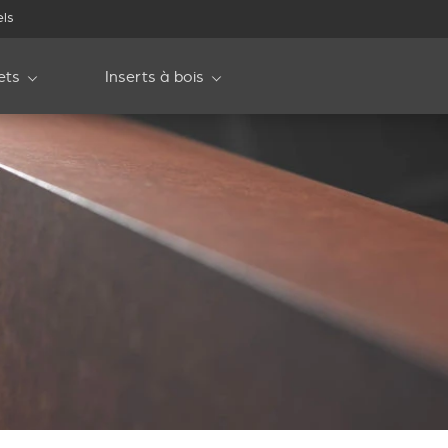
els
ets
Inserts à bois