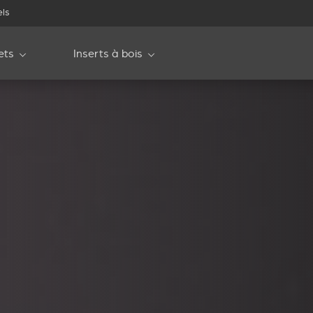
els
ets
Inserts à bois