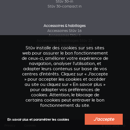
Stûv 30-in
Stûv 30-compact in
Accessoires & habillages
Accessoires Stûv 16
Accessoires Stûv 6
Accessoires & habillages Stûv 21
Accessoires & habillages Stûv 22
Stûv installe des cookies sur ses sites
Accessoires Stûv microMega
web pour assurer le bon fonctionnement
Accessoires Stûv 30
de ceux-ci, améliorer votre expérience de
Accessoires Stûv 30-compact
navigation, analyser l’utilisation, et
adapter leurs contenus sur base de vos
centres d’intérêts. Cliquez sur « J’accepte
» pour accepter les cookies et accéder
Étude de cas
au site ou cliquez sur « En savoir plus »
Caresse d'Avenir
(Stûv 22)
pour adapter vos préférences de
Maison Astronef
(Stûv 21)
cookies. Attention, le blocage de
Chalet Pics-Bois
(Stûv 30 compact)
certains cookies peut entraver le bon
Maison d’architectes à Nîmes
(sP10)
fonctionnement du site.
J'accepte
En savoir plus et paramétrer les cookies
Privacy
Cookies
© Stûv 2026 -
a