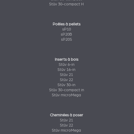
Stûv 30-compact H
Poêles à pellets
sP10
sP20B
sP20S
Inserts à bois
Stûv 6-in
Stûv 16-in
Stûv 21
Stûv 22
Stûv 30-in
Stûv 30-compact in
Stûv microMega
Cheminées à poser
Stûv 21
Stûv 22
Stûv microMega