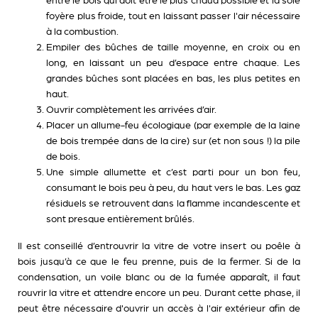
entre le bois qui doit être le plus chaud possible et la sole
foyère plus froide, tout en laissant passer l'air nécessaire
à la combustion.
Empiler des bûches de taille moyenne, en croix ou en
long, en laissant un peu d’espace entre chaque. Les
grandes bûches sont placées en bas, les plus petites en
haut.
Ouvrir complètement les arrivées d’air.
Placer un allume-feu écologique (par exemple de la laine
de bois trempée dans de la cire) sur (et non sous !) la pile
de bois.
Une simple allumette et c’est parti pour un bon feu,
consumant le bois peu à peu, du haut vers le bas. Les gaz
résiduels se retrouvent dans la flamme incandescente et
sont presque entièrement brûlés.
Il est conseillé d’entrouvrir la vitre de votre insert ou poêle à
bois jusqu’à ce que le feu prenne, puis de la fermer. Si de la
condensation, un voile blanc ou de la fumée apparaît, il faut
rouvrir la vitre et attendre encore un peu. Durant cette phase, il
peut être nécessaire d'ouvrir un accès à l'air extérieur afin de