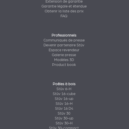
Extension de garantie
Garantie légale et étendue
Obtenir la liste des prix
FAQ
Professionnels
Communiqués de presse
Devenir partenaire Stûv
Espace revendeur
Galerie presse
Modèles 3D
Product book
Poêles à bois
Stûv 6-H
Stûv 16-cube
Stûv 16-up
Stûv 16-H
Stûv 16 D4
Stûv 30
Stûv 30-up
Stûv 30-H
Stûv 30-compact