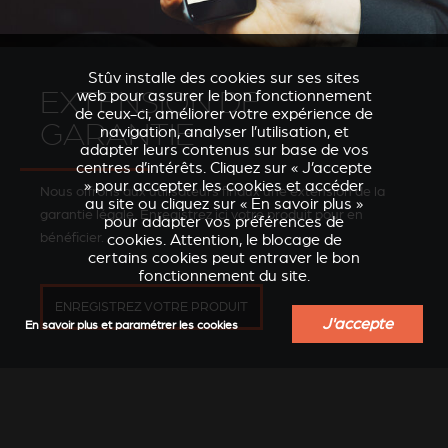
Stûv installe des cookies sur ses sites
EXTENSION DE
web pour assurer le bon fonctionnement
de ceux-ci, améliorer votre expérience de
GARANTIE
navigation, analyser l’utilisation, et
adapter leurs contenus sur base de vos
centres d’intérêts. Cliquez sur « J’accepte
» pour accepter les cookies et accéder
Nous offrons aux utilisateurs finaux une extension de la
au site ou cliquez sur « En savoir plus »
garantie légale. Enregistrez ici votre produit pour en
pour adapter vos préférences de
bénéficier.
cookies. Attention, le blocage de
certains cookies peut entraver le bon
fonctionnement du site.
ENREGISTREZ VOTRE PRODUIT
J'accepte
En savoir plus et paramétrer les cookies