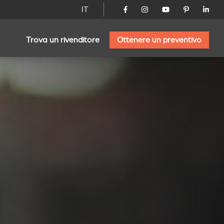
IT
Trova un rivenditore
Ottenere un preventivo