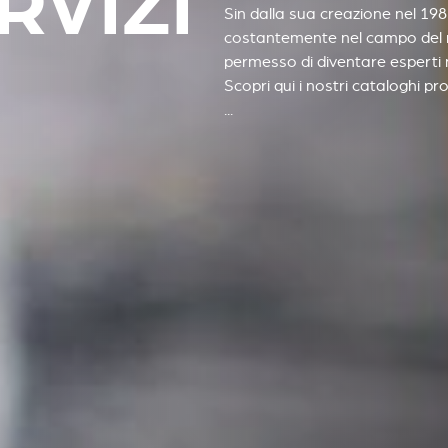
RVIZI
Sin dalla sua creazione nel 19
costantemente nel campo del ri
permesso di diventare esperti 
Scopri qui i nostri cataloghi pro
...