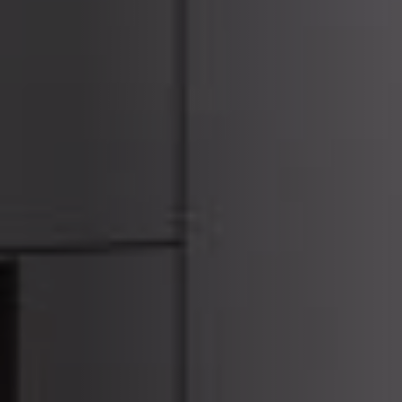
ACCESSORIES AND
BEKLEDINGEN EN
CLADDINGS FOR STÛV
ACCESSOIRES VOOR
22
STÛV 22