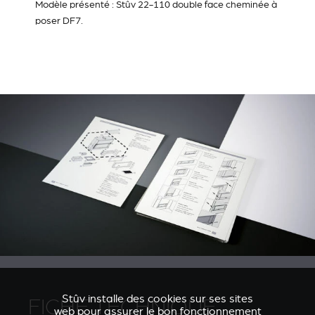
Modèle présenté : Stûv 22-110 double face cheminée à
poser DF7.
Stûv installe des cookies sur ses sites
FICHE TECHNIQUE
web pour assurer le bon fonctionnement