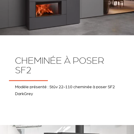
CHEMINÉE À POSER
SF2
Modèle présenté : Stûv 22-110 cheminée à poser SF2
DarkGrey
RIVESTIMENTI E
VERKLEIDUNGEN UND
ACCESSORI PER STÛV
ZUBEHÖRTEILE FÛR
22
STÜV 22