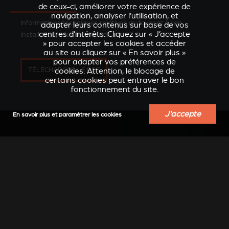
de ceux-ci, améliorer votre expérience de
navigation, analyser l’utilisation, et
Informations techniques relatives au foyer et à son
adapter leurs contenus sur base de vos
centres d’intérêts. Cliquez sur « J’accepte
installation, sous format pdf
» pour accepter les cookies et accéder
au site ou cliquez sur « En savoir plus »
pour adapter vos préférences de
cookies. Attention, le blocage de
TÉLÉCHARGER LE PDF
certains cookies peut entraver le bon
fonctionnement du site.
J'accepte
En savoir plus et paramétrer les cookies
E-CATALOGUE
Découvrir notre catalogue
TÉLÉCHARGER