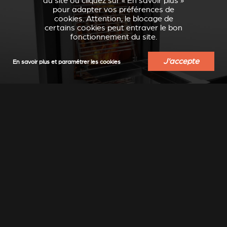
au site ou cliquez sur « En savoir plus »
pour adapter vos préférences de
cookies. Attention, le blocage de
certains cookies peut entraver le bon
fonctionnement du site.
J'accepte
En savoir plus et paramétrer les cookies
BARBECUE
Le Stûv 30-compact peut êtré équipé d'un kit barbecue.
Les aliments cuisent par rayonnement sans toucher les
flammes. Les jus de cuisson sont recueillis dans le
plateau en inox, et les odeurs sont aspirées par la
cheminée.