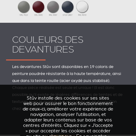
COULEURS DES
DEVANTURES
Les devantures Stûv sont disponibles en 19 coloris de
peinture poudrée résistante à la haute température, ainsi
que dans la teinte rouille (acier oxydé puis stabilisé).
Chaque pièce réalisée est seule et unique ! (Il est donc
possible qu’il existe de légères différences de teintes et de
Stûv installe des cookies sur ses sites
textures avec le produit que vous avez vu en exposition
web pour assurer le bon fonctionnement
chez votre distributeur).
de ceux-ci, améliorer votre expérience de
navigation, analyser l’utilisation, et
adapter leurs contenus sur base de vos
centres d’intérêts. Cliquez sur « J’accepte
» pour accepter les cookies et accéder