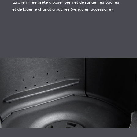
La cheminée prête à poser permet de ranger les bûches,
et de loger le chariot à bûches (vendu en accessoire).