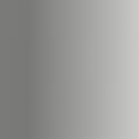
22
STÛV 22