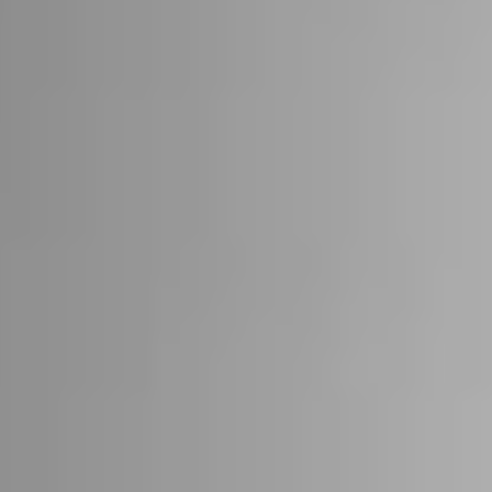
22
STÜV 22