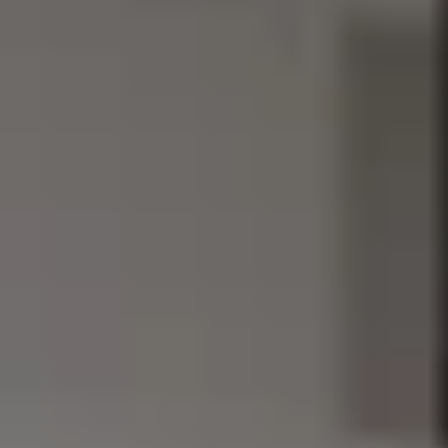
REVESTIMIENTOS Y
STÛV 21 CLADDINGS
ACCESORIOS STÛV 21
AND ACCESSORIES