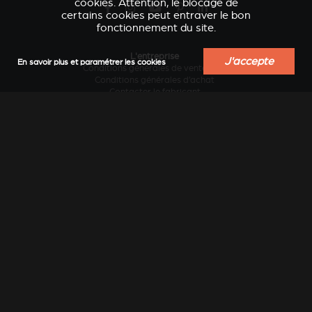
cookies. Attention, le blocage de
certains cookies peut entraver le bon
fonctionnement du site.
L'entreprise
J'accepte
En savoir plus et paramétrer les cookies
Conditions générales de vente B2B
VERKLEIDUNGEN UND
ACCESSOIRES POUR
Conditions générales d’achat
ZUBERHÖRTEIL FÜR
STÛV 21
Contacter le fabricant
STÛV 21
Design et innovation
Développement durable
Historique
Industrie locale au service des régions
Le chauffage au bois sans pollution...
Travailler chez Stûv
Vision internationale
Services
Actualités
Blog conseils et inspiration
Catalogues en ligne
Catalogues papier
Documentation technique
Extension de garantie
Garantie légale et étendue