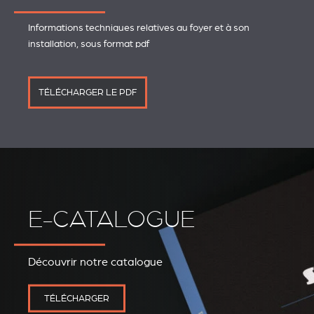
Informations techniques relatives au foyer et à son
installation, sous format pdf
TÉLÉCHARGER LE PDF
E-CATALOGUE
Découvrir notre catalogue
REVESTIMIENTOS Y
STÛV 21 CLADDINGS
ACCESORIOS STÛV 21
AND ACCESSORIES
TÉLÉCHARGER