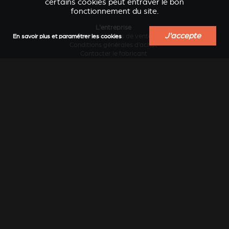
certains cookies peut entraver le bon
fonctionnement du site.
L'entreprise
J'accepte
Conditions générales de vente B2B
En savoir plus et paramétrer les cookies
VERKLEIDUNGEN UND
Conditions générales d’achat
ACCESSOIRES POUR
ZUBERHÖRTEIL FÜR
Contacter le fabricant
STÛV 21
STÛV 21
Design et innovation
Développement durable
Historique
Industrie locale au service des régions
Le chauffage au bois sans pollution...
Travailler chez Stûv
Vision internationale
Services
Actualités
Blog conseils et inspiration
Catalogues en ligne
Catalogues papier
Documentation technique
Extension de garantie
Garantie légale et étendue
Obtenir la liste des prix
FAQ