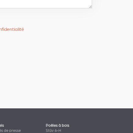
fidentialité
els
Poêles à bois
s de presse
Stûv 6-H