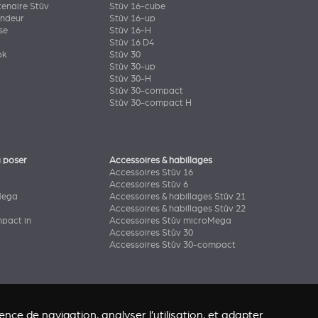
tenaire Stûv
Stûv 16-cube
endeur
Stûv 16-up
se
Stûv 16-H
Stûv 16 D4
ok
Stûv 30
Stûv 30-up
Stûv 30-H
Stûv 30-compact
Stûv 30-compact H
 poser
Accessoires & habillages
Accessoires Stûv 16
Accessoires Stûv 6
Mega
Accessoires & habillages Stûv 21
Accessoires & habillages Stûv 22
pact in
Accessoires Stûv microMega
Accessoires Stûv 30
Accessoires Stûv 30-compact
nce de navigation, analyser l’utilisation, et adapter