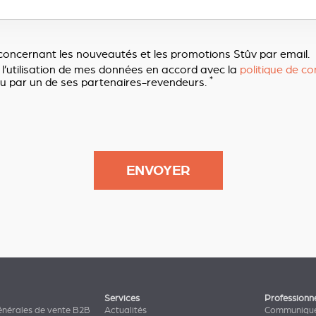
concernant les nouveautés et les promotions Stûv par email.
 l’utilisation de mes données en accord avec la
politique de con
*
u par un de ses partenaires-revendeurs.
Services
Professionn
énérales de vente B2B
Actualités
Communiqué