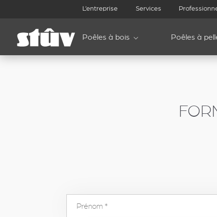
inbound
L’entreprise
Services
Professionn
Poêles à bois
Poêles à pell
FOR