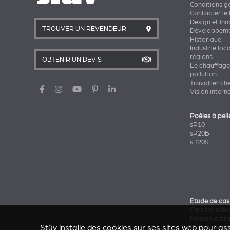
Conditions g
Contacter le 
Design et in
TROUVER UN REVENDEUR
Développeme
Historique
Industrie loc
régions
OBTENIR UN DEVIS
Le chauffage
pollution...
Travailler ch
Vision intern
Poêles à pell
sP10
sP20B
sP20S
Étude de cas
Caresse d'Av
Maison Astr
Stûv installe des cookies sur ses sites web pour ass
Chalet Pics-