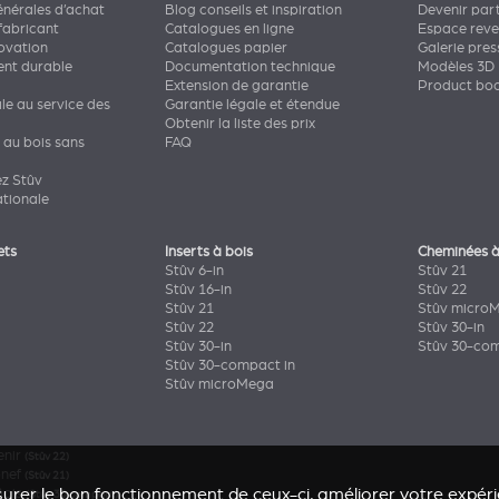
énérales d’achat
Blog conseils et inspiration
Devenir par
fabricant
Catalogues en ligne
Espace rev
novation
Catalogues papier
Galerie pres
nt durable
Documentation technique
Modèles 3D
Extension de garantie
Product bo
ale au service des
Garantie légale et étendue
Obtenir la liste des prix
 au bois sans
FAQ
ez Stûv
ationale
ets
Inserts à bois
Cheminées à
Stûv 6-in
Stûv 21
Stûv 16-in
Stûv 22
Stûv 21
Stûv micro
Stûv 22
Stûv 30-in
Stûv 30-in
Stûv 30-com
Stûv 30-compact in
Stûv microMega
enir
(Stûv 22)
onef
(Stûv 21)
urer le bon fonctionnement de ceux-ci, améliorer votre expérie
Bois
(Stûv 30 compact)