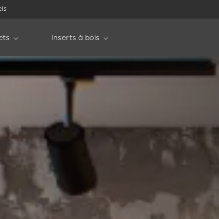
els
ets
Inserts à bois