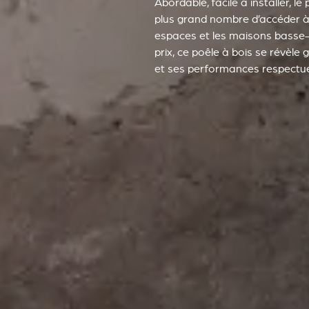
Abordable, facile à installer, l
plus grand nombre d’accéder à 
espaces et les maisons basse-én
prix, ce poêle à bois se révèle
et ses performances respectue