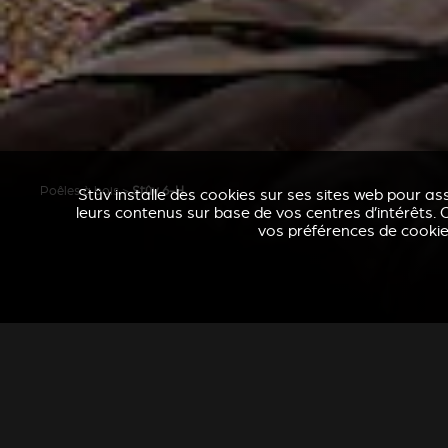
Poêles à bois
>
Stûv 6-H
Stûv installe des cookies sur ses sites web pour ass
leurs contenus sur base de vos centres d’intérêts. C
vos préférences de cookies