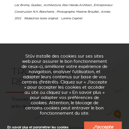
Lac Brome,
Quebec
, Architecture:
Ravi Handa Architect
, Entrepreneur:
Construction N.H. Blanchette
, Photographe:
Maxime Brouillet
, Année:
2021
Rédactrice texte original
: Lorène Copinet
Stûv installe des cookies sur ses sites
web pour assurer le bon fonctionnement
de ceux-ci, améliorer votre expérience de
TROUVER UN
navigation, analyser l’utilisation, et
adapter leurs contenus sur base de vos
REVENDEUR
centres d’intérêts. Cliquez sur « J’accepte
» pour accepter les cookies et accéder
au site ou cliquez sur « En savoir plus »
pour adapter vos préférences de
Trouvez un revendeur-installateur Stûv
cookies. Attention, le blocage de
près de chez vous
certains cookies peut entraver le bon
fonctionnement du site.
J'accepte
En savoir plus et paramétrer les cookies