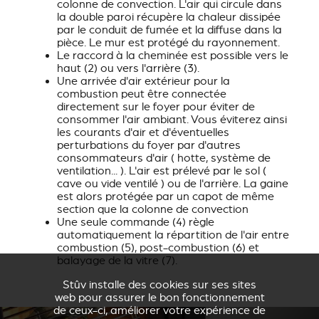
colonne de convection. L'air qui circule dans
la double paroi récupère la chaleur dissipée
par le conduit de fumée et la diffuse dans la
pièce. Le mur est protégé du rayonnement.
Le raccord à la cheminée est possible vers le
haut
(2)
ou vers l'arrière
(3)
.
Une arrivée d'air extérieur pour la
combustion peut être connectée
directement sur le foyer pour éviter de
consommer l'air ambiant. Vous éviterez ainsi
les courants d'air et d'éventuelles
perturbations du foyer par d'autres
consommateurs d'air ( hotte, système de
ventilation... ). L'air est prélevé par le sol (
cave ou vide ventilé ) ou de l'arrière. La gaine
est alors protégée par un capot de même
section que la colonne de convection
Une seule commande
(4)
règle
automatiquement la répartition de l'air entre
combustion
(5)
, post-combustion
(6)
et
balayage de la vitre
(7)
.
Stûv installe des cookies sur ses sites
web pour assurer le bon fonctionnement
de ceux-ci, améliorer votre expérience de