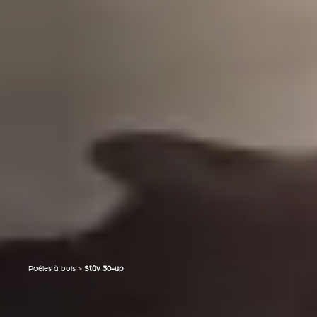
Poêles à bois
>
Stûv 30-up