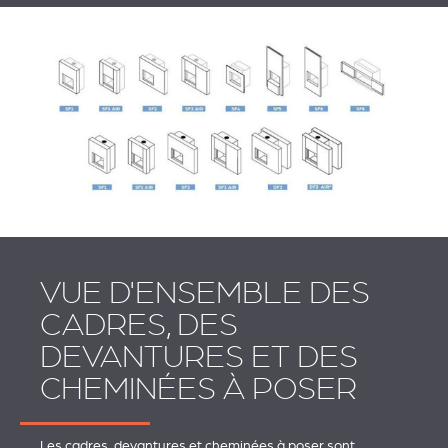
VUE D'ENSEMBLE DES
CADRES, DES
DEVANTURES ET DES
CHEMINÉES À POSER
Les cadres, devantures et cheminées à poser sont