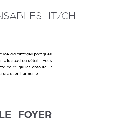
NSABLES | IT/CH
titude d’avantages pratiques
 a le souci du détail : vous
pte de ce qui les entoure ?
ordre et en harmonie.
LE FOYER