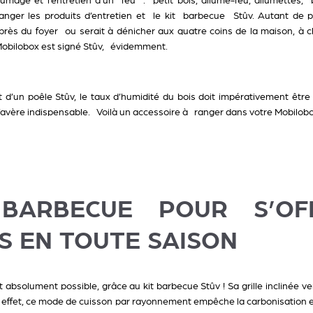
llumage et l’entretien d’un feu : petit bois, allume-feu, allumettes,
anger les produits d’entretien et le kit barbecue Stûv. Autant de pet
rès du foyer ou serait à dénicher aux quatre coins de la maison, à c
Mobilobox est signé Stûv, évidemment.
d’un poêle Stûv, le taux d’humidité du bois doit impérativement être
’avère indispensable. Voilà un accessoire à ranger dans votre Mobilob
BARBECUE POUR S’OF
S EN TOUTE SAISON
st absolument possible, grâce au
kit barbecue Stûv
! Sa grille inclinée 
En effet, ce mode de cuisson par rayonnement empêche la carbonisation 