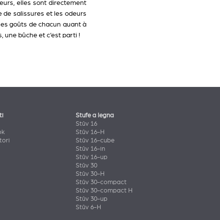
urs, elles sont directement
e de salissures et les odeurs
 les goûts de chacun quant à
 une bûche et c’est parti !
ti
Stufe a legna
Stûv 16
ok
Stûv 16-H
tori
Stûv 16-cube
Stûv 16-in
Stûv 16-up
Stûv 30
Stûv 30-H
Stûv 30-compact
Stûv 30-compact H
Stûv 30-up
Stûv 6-H