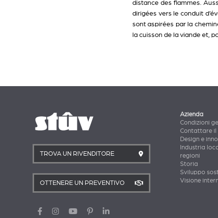
distance des flammes. Auss
dirigées vers le conduit d’é
sont aspirées par la chemin
la cuisson de la viande et, p
Azienda
Condizioni ge
Contattare il
Design e inn
Industria loca
TROVA UN RIVENDITORE
regioni
Storia
Sviluppo sost
Visione inter
OTTENERE UN PREVENTIVO