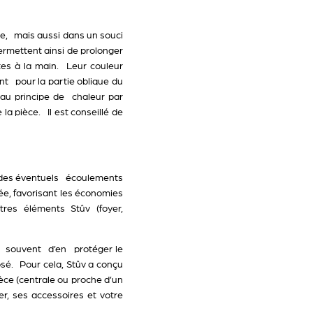
ie, mais aussi dans un souci
mettent ainsi de prolonger
tes à la main. Leur couleur
ent pour la partie oblique du
 au principe de chaleur par
a pièce. Il est conseillé de
 des éventuels écoulements
ée, favorisant les économies
res éléments Stûv (foyer,
e souvent d’en protéger le
sé. Pour cela, Stûv a conçu
ièce (centrale ou proche d’un
r, ses accessoires et votre