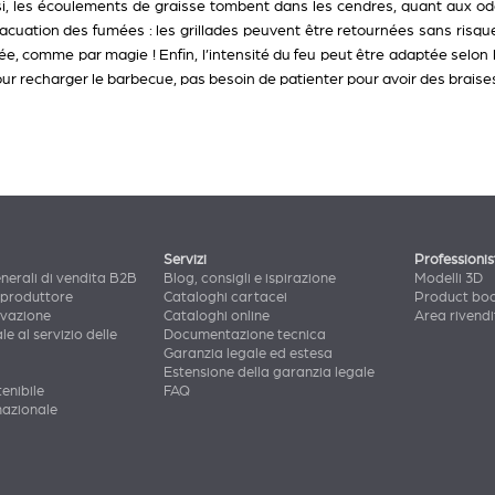
i, les écoulements de graisse tombent dans les cendres, quant aux ode
vacuation des fumées : les grillades peuvent être retournées sans risqu
ée, comme par magie ! Enfin, l’intensité du feu peut être adaptée selon
our recharger le barbecue, pas besoin de patienter pour avoir des braises,
Servizi
Professionis
nerali di vendita B2B
Blog, consigli e ispirazione
Modelli 3D
 produttore
Cataloghi cartacei
Product bo
ovazione
Cataloghi online
Area rivendi
le al servizio delle
Documentazione tecnica
Garanzia legale ed estesa
Estensione della garanzia legale
enibile
FAQ
nazionale