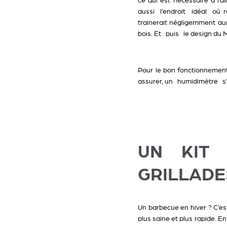
ce qui est nécessaire à l’a
aussi l’endroit idéal où r
trainerait négligemment aup
bois. Et puis le design du 
Pour le bon fonctionnement 
assurer, un
humidimètre
s
UN KIT 
GRILLADE
Un barbecue en hiver ? C’e
plus saine et plus rapide. 