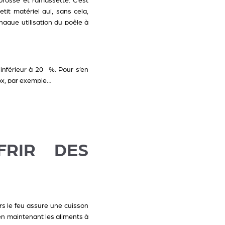
 brosse et ramassette. C’est
it matériel qui, sans cela,
haque utilisation du poêle à
 inférieur à 20 %. Pour s’en
ox, par exemple…
FRIR DES
vers le feu assure une cuisson
en maintenant les aliments à