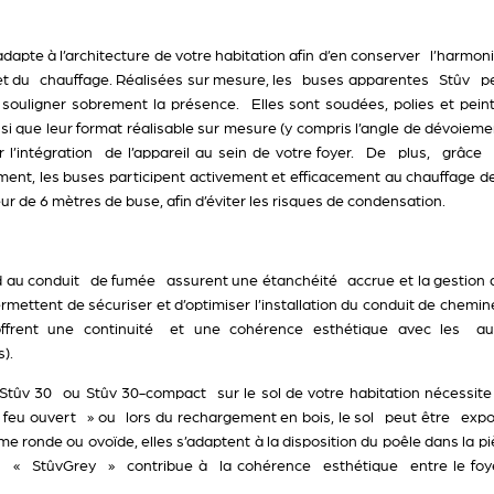
adapte à l’architecture de votre habitation afin d’en conserver l’harmon
et du chauffage. Réalisées sur mesure, les
buses apparentes Stûv
per
n souligner sobrement la présence. Elles sont soudées, polies et pein
nsi que leur format réalisable sur mesure (y compris l’angle de dévoiem
r l’intégration de l’appareil au sein de votre foyer. De plus, grâce
nt, les buses participent activement et efficacement au chauffage de l
r de 6 mètres de buse, afin d’éviter les risques de condensation.
d au conduit de fumée
assurent une étanchéité accrue et la gestion
rmettent de sécuriser et d’optimiser l’installation du conduit de chemin
 offrent une continuité et une cohérence esthétique avec les aut
).
 Stûv 30 ou Stûv 30-compact sur le sol de votre habitation nécessit
 feu ouvert » ou lors du rechargement en bois, le sol peut être expo
rme ronde ou ovoïde, elles s’adaptent à la disposition du poêle dans la p
gris « StûvGrey » contribue à la cohérence esthétique entre le foye