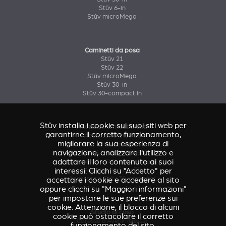
Stûv 6-in
Stûv microMega
Caminetti da posa
Stûv 21
Stûv 22
Stûv microMega
Stûv 30-in
Stûv 30-compact in
Stûv installa i cookie sui suoi siti web per
Accessori & rivestimenti
garantirne il corretto funzionamento,
Accessorio Stûv 16
migliorare la sua esperienza di
Accessori & rivestimenti Stûv 21
navigazione, analizzare l'utilizzo e
Accessori & rivestimenti Stûv 22
adattare il loro contenuto ai suoi
Accessorio Stûv microMega
interessi. Clicchi su "Accetto" per
Accessorio Stûv 30
Accessorio Stûv 30-compact
accettare i cookie e accedere al sito
oppure clicchi su "Maggiori informazioni"
per impostare le sue preferenze sui
cookie. Attenzione, il blocco di alcuni
Studio di caso
cookie può ostacolare il corretto
Caresse d'Avenir
(Stûv 22)
funzionamento del sito.