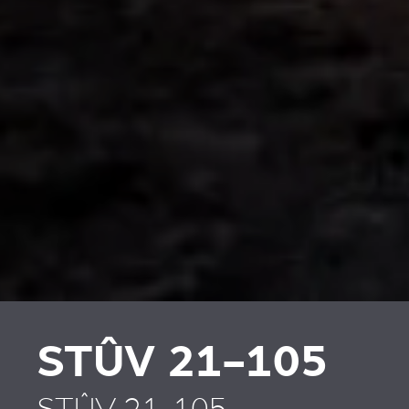
PLAATSKLARE
RIVESTIMENTI E
SCHOUWEN EN
ACCESSORI PER STÛV
ACCESSOIRES VOOR
21
STÛV 21
STÛV 21-105
STÛV 21-105