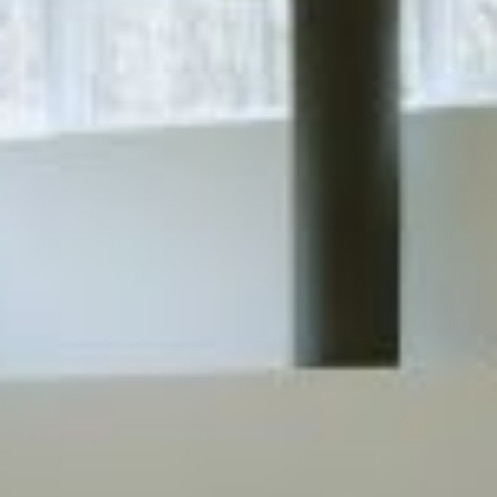
REVESTIMIENTOS Y
STÛV 21 CLADDINGS
ACCESORIOS STÛV 21
AND ACCESSORIES