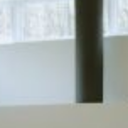
REVESTIMIENTOS Y
STÛV 21 CLADDINGS
ACCESORIOS STÛV 21
AND ACCESSORIES