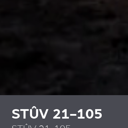
PLAATSKLARE
VERKLEIDUNGEN UND
SCHOUWEN EN
ZUBERHÖRTEIL
ACCESSOIRES VOOR
STÛV 21
STÛV 21-105