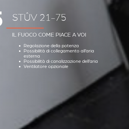
5
STÛV 21-75
IL FUOCO COME PIACE A VOI
Regolazione della potenza
Possibilità di collegamento all’aria
esterna
Possibilità di canalizzazione dell’aria
Ventilatore opzionale