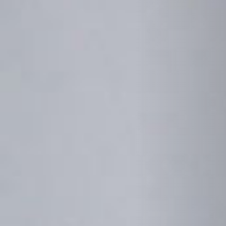
STÛV 21-125 DF