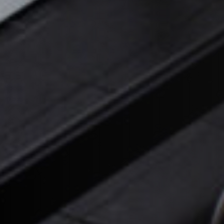
STÛV 21 CLADDINGS AND ACCESSORIES