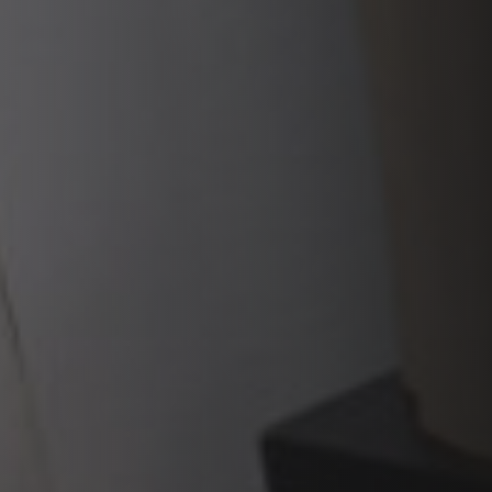
PLAATSKLARE SCHOUWEN EN ACCESSOIRES
VOOR STÛV 21