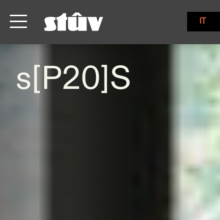
IT
s[P20]S