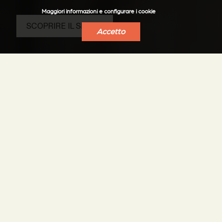
Maggiori informazioni e configurare i cookie
SCOPRIRE IL SP20-S
Accetto
Il vantaggio di una
stufa a pellet, il
piacere di una stufa a
legna
Eleganza, silenzio, prestazioni, facilità d'uso e di
manutenzione: tutto il know-how di Stûv al servizio di
un sistema di riscaldamento a pellet economico,
ecologico ed esteticamente gradevole.