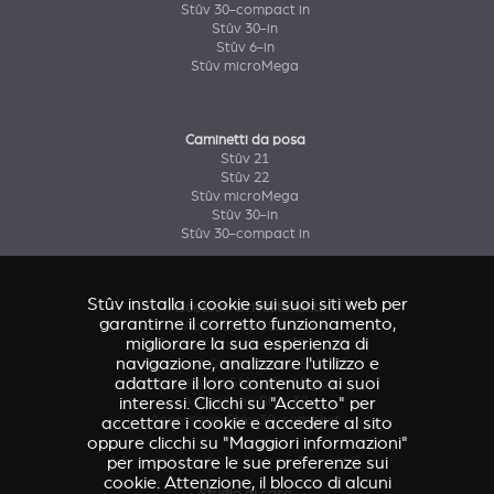
Stûv 30-compact in
Stûv 30-in
Stûv 6-in
Stûv microMega
Caminetti da posa
Stûv 21
Stûv 22
Stûv microMega
Stûv 30-in
Stûv 30-compact in
Stûv installa i cookie sui suoi siti web per
Accessori & rivestimenti
garantirne il corretto funzionamento,
Accessorio Stûv 16
migliorare la sua esperienza di
Accessori & rivestimenti Stûv 21
navigazione, analizzare l'utilizzo e
Accessori & rivestimenti Stûv 22
adattare il loro contenuto ai suoi
Accessorio Stûv microMega
Accessorio Stûv 30
interessi. Clicchi su "Accetto" per
Accessorio Stûv 30-compact
accettare i cookie e accedere al sito
oppure clicchi su "Maggiori informazioni"
per impostare le sue preferenze sui
cookie. Attenzione, il blocco di alcuni
Studio di caso