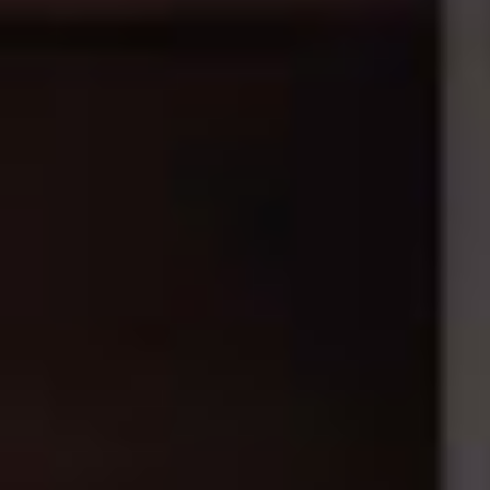
RIVESTIMENTI E
VERKLEIDUNGEN UND
ACCESSORI PER STÛV
ZUBEHÖRTEILE FÛR
22
STÜV 22