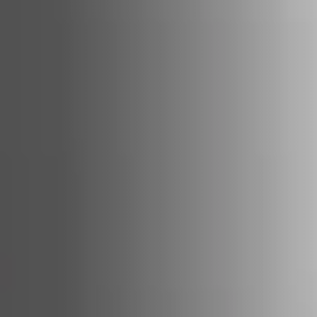
ACCESSORIES AND
BEKLEDINGEN EN
CLADDINGS FOR STÛV
ACCESSOIRES VOOR
22
STÛV 22