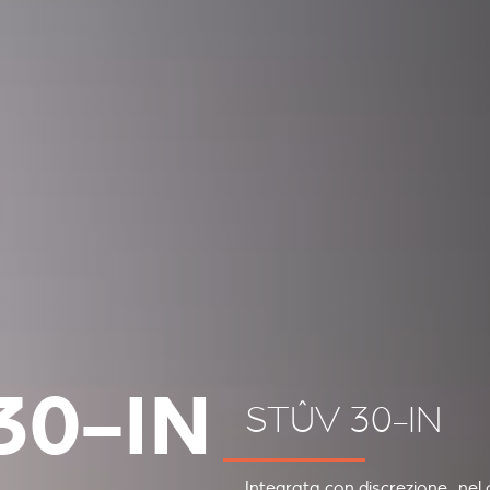
30-IN
STÛV 30-IN
Integrata con discrezione nel 