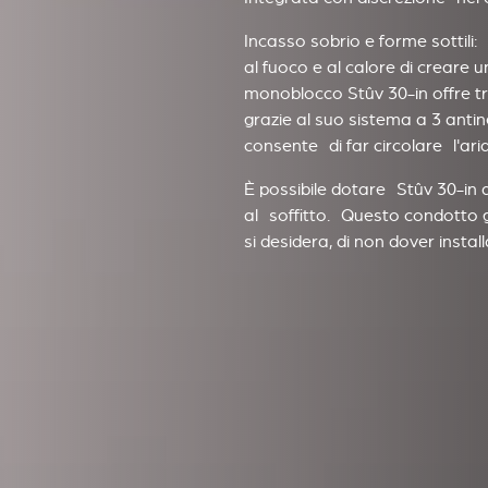
Incasso sobrio e forme sottili:
al fuoco e al calore di creare un
monoblocco Stûv 30-in offre t
grazie al suo sistema a 3 anti
consente di far circolare l'ari
È possibile dotare Stûv 30-in 
al soffitto. Questo condotto gu
si desidera, di non dover installa