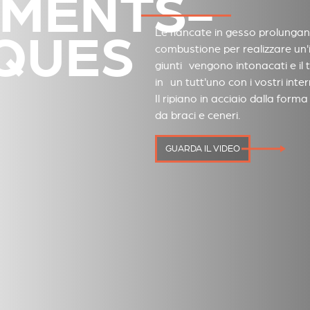
MENTS-
QUES
Le fiancate in gesso prolunga
combustione per realizzare un'i
giunti vengono intonacati e il 
in un tutt'uno con i vostri intern
Il ripiano in acciaio dalla for
da braci e ceneri.
GUARDA IL VIDEO