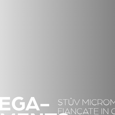
EGA-
STÛV MICRO
FIANCATE IN