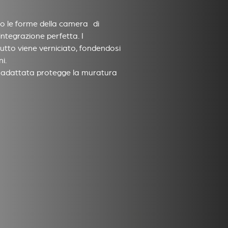
no le forme della camera di
ntegrazione perfetta. I
tutto viene verniciato, fondendosi
i.
ma adattata protegge la muratura