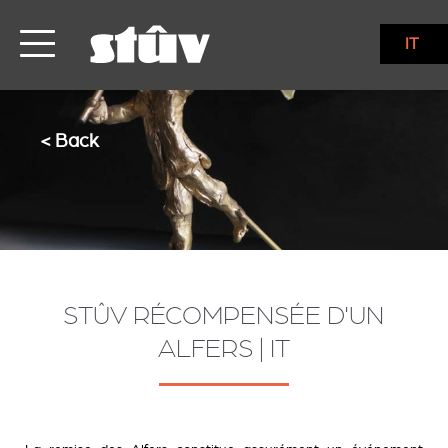
IT
< Back
STÛV RÉCOMPENSÉE D'UN
ALFERS | IT