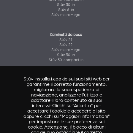
Stûv 30-in
Stûv 6-in
Stûv microMega
Caminetti da posa
Stûv 21
Stûv 22
Stûv microMega
Stûv 30-in
Stûv 30-compact in
Stûv installa i cookie sui suoi siti web per
Accessori & rivestimenti
garantirne il corretto funzionamento,
Accessorio Stûv 16
migliorare la sua esperienza di
Accessori & rivestimenti Stûv 21
navigazione, analizzare l'utilizzo e
Accessori & rivestimenti Stûv 22
adattare il loro contenuto ai suoi
Accessorio Stûv microMega
interessi. Clicchi su "Accetto" per
Accessorio Stûv 30
Accessorio Stûv 30-compact
accettare i cookie e accedere al sito
oppure clicchi su "Maggiori informazioni"
per impostare le sue preferenze sui
cookie. Attenzione, il blocco di alcuni
Studio di caso
cookie può ostacolare il corretto