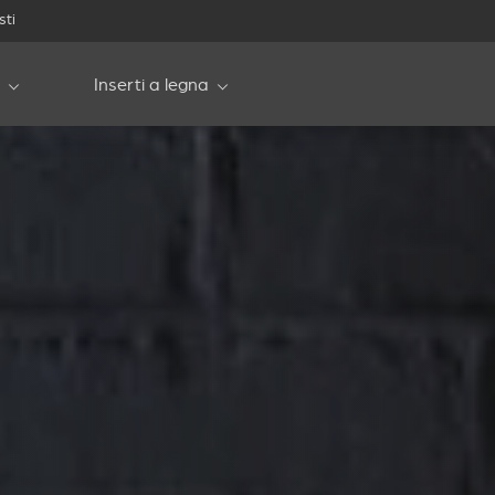
sti
Inserti a legna