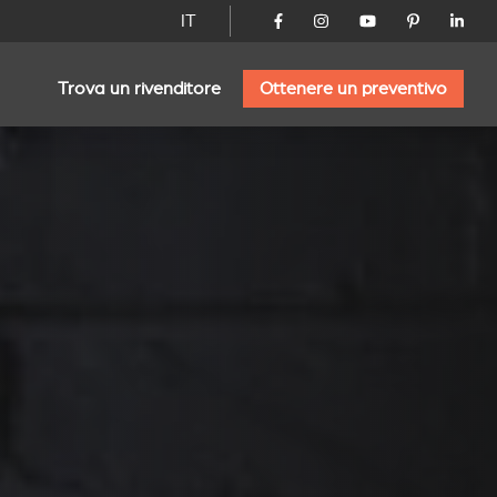
IT
Trova un rivenditore
Ottenere un preventivo