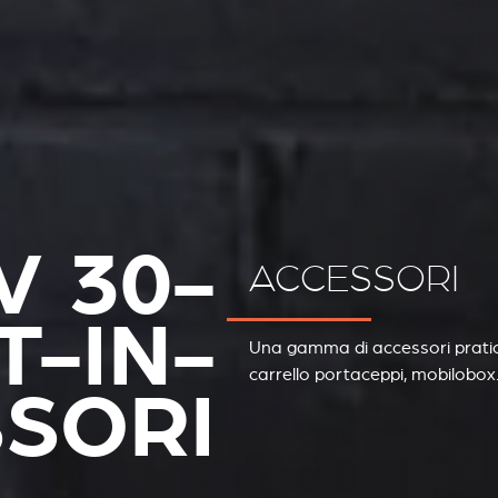
V 30-
ACCESSORI
-IN-
Una gamma di accessori pratici
carrello portaceppi, mobilobox
SORI