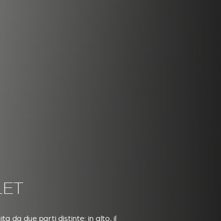
LET
a da due parti distinte: in alto, il