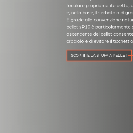
focolare propriamente detto, co
e, nella base, il serbatoio di gra
E grazie alla convenzione natur
pellet sP10 è particolarmente s
ascendente del pellet consente 
crogiolo e di evitare il ticchettio
SCOPRITE LA STUFA A PELLET