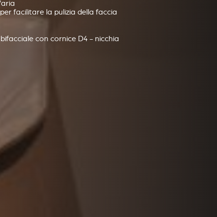
'aria
er facilitare la pulizia della faccia
 bifacciale con cornice D4 - nicchia