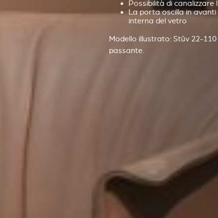
Possibilità di canalizzare l
La porta oscilla in avanti p
interna del vetro
Modello illustrato: Stûv 22-110
passante.