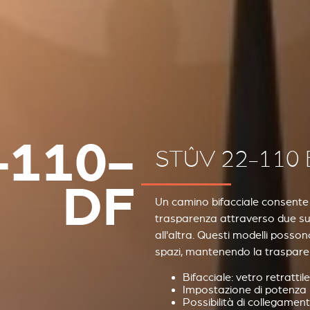
-110-
STÛV 22-110 
DF
Un camino bifacciale consente di
trasparenza attraverso due sup
all'altra. Questi modelli posso
spazi, mantenendo la trasparen
Bifacciale: vetro retrattile
Impostazione di potenza
Possibilità di collegament