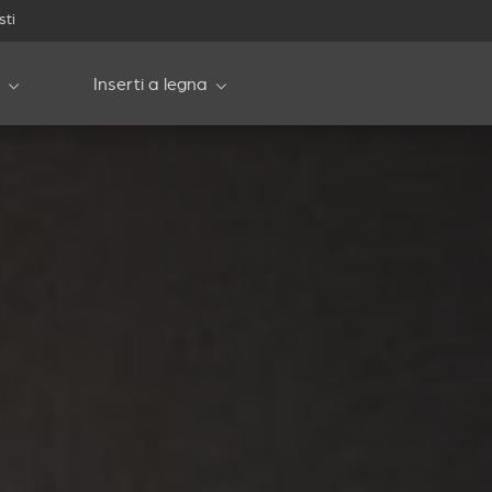
sti
Inserti a legna