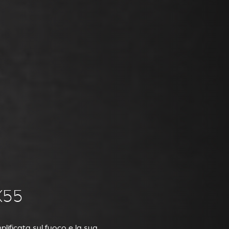
X55
plificata sul fuoco e la sua