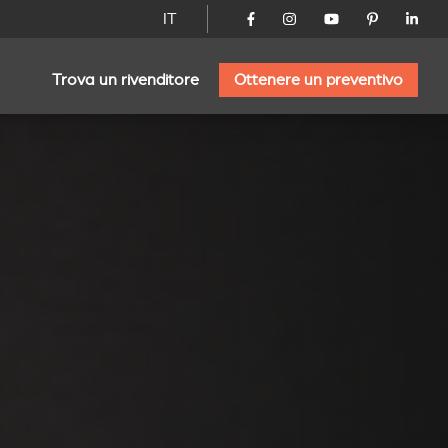
IT
Trova un rivenditore
Ottenere un preventivo