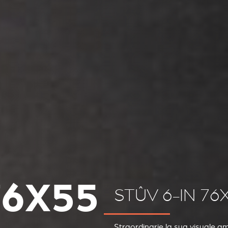
76X55
STÛV 6-IN 76
Straordinarie la sua visuale am