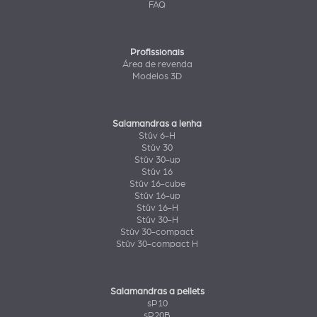
FAQ
Profissionais
Área de revenda
Modelos 3D
Salamandras a lenha
Stûv 6-H
Stûv 30
Stûv 30-up
Stûv 16
Stûv 16-cube
Stûv 16-up
Stûv 16-H
Stûv 30-H
Stûv 30-compact
Stûv 30-compact H
Salamandras a pellets
sP10
sP20B