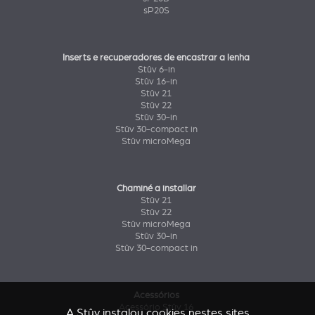
sP20S
Inserts e recuperadores de encastrar a lenha
Stûv 6-in
Stûv 16-in
Stûv 21
Stûv 22
Stûv 30-in
Stûv 30-compact in
Stûv microMega
Chaminé a installar
Stûv 21
Stûv 22
Stûv microMega
Stûv 30-in
Stûv 30-compact in
Acessórios
Acessório Stûv 16
A Stûv instalou cookies nestes sites