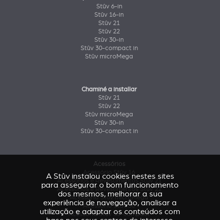
Stûv 6-in
Stûv 16-in
Stûv 21
Stûv 22
Stûv 30-in
Stûv 30-compact in
Stûv microMega
Chaminé a installar
Stûv 21
Stûv 22
Stûv microMega
Stûv 30-in
Stûv 30-compact in
Acessórios
Acessório Stûv 16
A Stûv instalou cookies nestes sites
Acessórios e Revestimentos Stûv 21
para assegurar o bom funcionamento
Acessórios e Revestimentos Stûv 22
dos mesmos, melhorar a sua
Acessório Stûv microMega
experiência de navegação, analisar a
Acessório Stûv 30
utilização e adaptar os conteúdos com
Acessório Stûv 30-compact