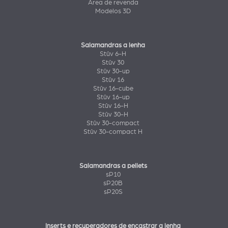
Área de revenda
Modelos 3D
Salamandras a lenha
Stûv 6-H
Stûv 30
Stûv 30-up
Stûv 16
Stûv 16-cube
Stûv 16-up
Stûv 16-H
Stûv 30-H
Stûv 30-compact
Stûv 30-compact H
Salamandras a pellets
sP10
sP20B
sP20S
Inserts e recuperadores de encastrar a lenha