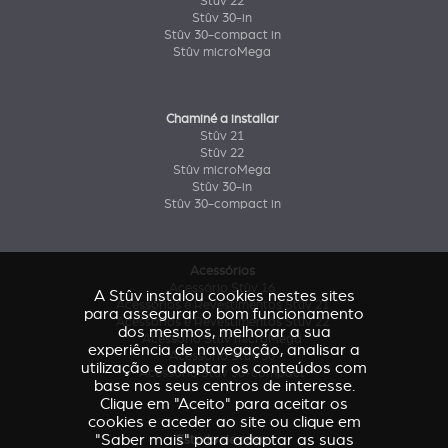
Stûv 22
Stûv 30-in
Stûv 30-compact in
Stûv microMega
Chaminé a installar
Stûv 21
Stûv 22
Stûv microMega
Stûv 30-in
Stûv 30-compact in
Acessórios
Acessório Stûv 16
A Stûv instalou cookies nestes sites
Acessórios e Revestimentos Stûv 21
para assegurar o bom funcionamento
Acessórios e Revestimentos Stûv 22
dos mesmos, melhorar a sua
Acessório Stûv microMega
experiência de navegação, analisar a
Acessório Stûv 30
utilização e adaptar os conteúdos com
Acessório Stûv 30-compact
base nos seus centros de interesse.
Clique em "Aceito" para aceitar os
cookies e aceder ao site ou clique em
"Saber mais" para adaptar as suas
Estudo de caso