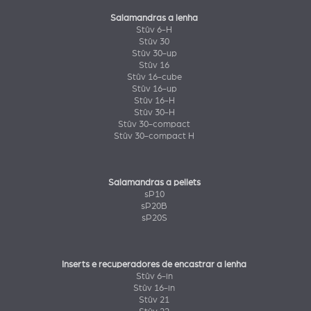
Salamandras a lenha
Stûv 6-H
Stûv 30
Stûv 30-up
Stûv 16
Stûv 16-cube
Stûv 16-up
Stûv 16-H
Stûv 30-H
Stûv 30-compact
Stûv 30-compact H
Salamandras a pellets
sP10
sP20B
sP20S
Inserts e recuperadores de encastrar a lenha
Stûv 6-in
Stûv 16-in
Stûv 21