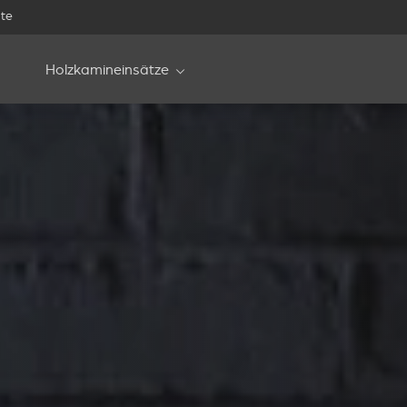
te
Holzkamineinsätze